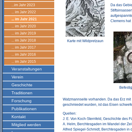
...im Jahr 2023
Da das Gebiet
Stiftsinsasse
... im Jahr 2022
aufgespannte
... im Jahr 2021
Clemens hat 
... im Jahr 2020
... im Jahr 2019
... im Jahr 2018
Karte mit Wildpretzaun
... im Jahr 2017
... im Jahr 2016
... im Jahr 2015
Veranstaltungen
Verein
Geschichte
Befesti
Traditionen
Watzmannseite vorhanden. Da das Erz mit
Forschung
geschmiedet wurden, ist das Eisen schwefel
Publikationen
Quellen:
Kontakt
J. E. Von Koch-Sternfeld, Geschichte des F
A. Helm, Berchtesgaden im Wandel der Zeit
Mitglied werden
Alfred Spiegel-Schmidt, Berchtesgaden in de