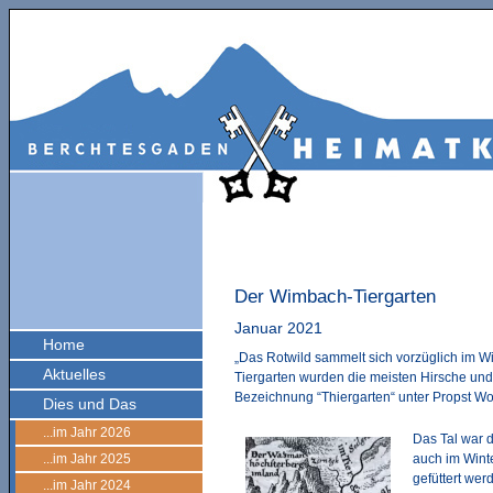
Der Wimbach-Tiergarten
Januar 2021
Home
„Das Rotwild sammelt sich vorzüglich im 
Aktuelles
Tiergarten wurden die meisten Hirsche un
Bezeichnung “Thiergarten“ unter Propst Wo
Dies und Das
...im Jahr 2026
Das Tal war d
...im Jahr 2025
auch im Winte
gefüttert wer
...im Jahr 2024