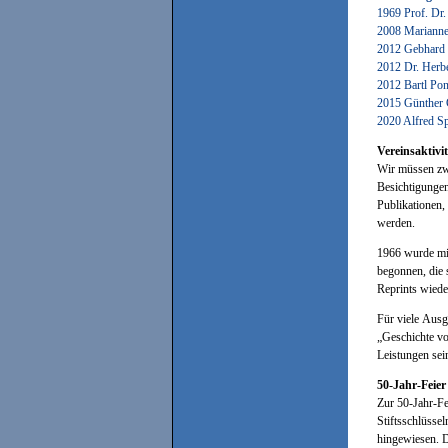
1969 Prof. Dr.
2008 Marianne
2012 Gebhard
2012 Dr. Herbe
2012 Bartl Po
2015 Günther
2020 Alfred S
Vereinsaktivi
Wir müssen zwe
Besichtigungen
Publikationen,
werden.
1966 wurde mit
begonnen, die s
Reprints wiede
Für viele Ausg
„Geschichte vo
Leistungen sei
50-Jahr-Feier
Zur 50-Jahr-Fe
Stiftsschlüsse
hingewiesen. 