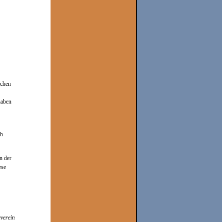
ichen
haben
ch
n der
ese
verein