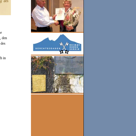
ng des
ne
, den
 des
h in