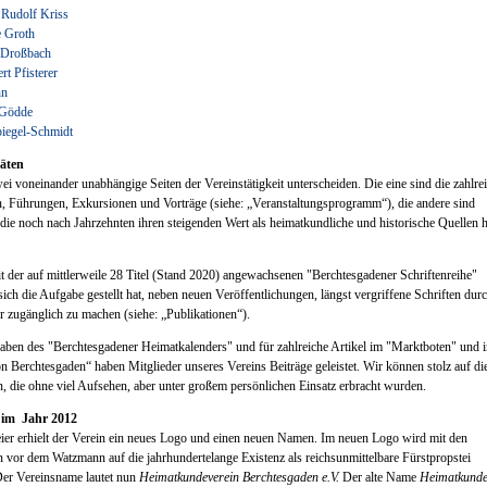
 Rudolf Kriss
 Groth
 Droßbach
rt Pfisterer
nn
 Gödde
piegel-Schmidt
täten
i voneinander unabhängige Seiten der Vereinstätigkeit unterscheiden. Die eine sind die zahlre
, Führungen, Exkursionen und Vorträge (siehe: „Veranstaltungsprogramm“), die andere sind
 die noch nach Jahrzehnten ihren steigenden Wert als heimatkundliche und historische Quellen 
 der auf mittlerweile 28 Titel (Stand 2020) angewachsenen "Berchtesgadener Schriftenreihe"
ich die Aufgabe gestellt hat, neben neuen Veröffentlichungen, längst vergriffene Schriften dur
r zugänglich zu machen (siehe: „Publikationen“).
aben des "Berchtesgadener Heimatkalenders" und für zahlreiche Artikel im "Marktboten" und i
n Berchtesgaden“ haben Mitglieder unseres Vereins Beiträge geleistet. Wir können stolz auf di
n, die ohne viel Aufsehen, aber unter großem persönlichen Einsatz erbracht wurden.
 im Jahr 2012
ier erhielt der Verein ein neues Logo und einen neuen Namen. Im neuen Logo wird mit den
ln vor dem Watzmann auf die jahrhundertelange Existenz als reichsunmittelbare Fürstpropstei
Der Vereinsname lautet nun
Heimatkundeverein Berchtesgaden e.V.
Der alte Name
Heimatkunde