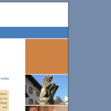
 treffen
adener
ng von
altung
n und