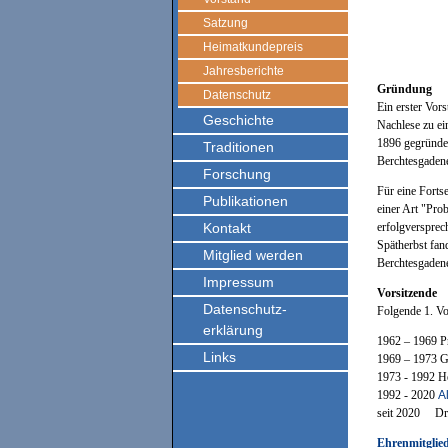
Satzung
Heimatkundepreis
Jahresberichte
Gründung
Datenschutz
Ein erster Vor
Geschichte
Nachlese zu ei
1896 gegründet
Traditionen
Berchtesgadene
Forschung
Für eine Forts
Publikationen
einer Art "Pro
Kontakt
erfolgverspre
Spätherbst fan
Mitglied werden
Berchtesgadene
Impressum
Vorsitzende
Datenschutz-
Folgende 1. Vo
erklärung
1962 – 1969 Pr
Links
1969 – 1973 
1973 - 1992 H
1992 - 2020
A
seit 2020 Dr. 
Ehrenmitglie