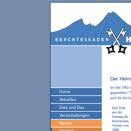
Der Heim
Im Jahr 1962 e
Home
gegründeten "
auch für den h
Aktuelles
Dies und Das
fünf Ziele
aus der
Veranstaltungen
Satzung des
historischen
Verein
Vereins von
1896
Vorstand