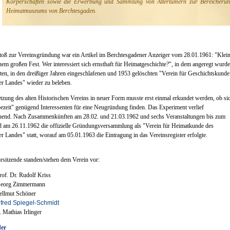
Körperschaften sowie die Erwerbung und Sammlung von Altertümern zur Bereicheru
Heimatmuseums von Berchtesgaden.
stoß zur Vereinsgründung war ein Artikel im Berchtesgadener Anzeiger vom 28.01.1961: "Klei
nem großen Fest. Wer interessiert sich ernsthaft für Heimatgeschichte?", in dem angeregt wurde
en, in den dreißiger Jahren eingeschlafenen und 1953 gelöschten "Verein für Geschichtskunde
r Landes" wieder zu beleben.
etzung des alten Historischen Vereins in neuer Form musste erst einmal erkundet werden, ob sic
bezeit" genügend Interessenten für eine Neugründung finden. Das Experiment verlief
chend. Nach Zusammenkünften am 28.02. und 21.03.1962 und sechs Veranstaltungen bis zum
d am 26.11.1962 die offizielle Gründungsversammlung als "Verein für Heimatkunde des
r Landes" statt, worauf am 05.01.1963 die Eintragung in das Vereinsregister erfolgte.
rsitzende standen/stehen dem Verein vor:
of. Dr. Rudolf Kriss
Georg Zimmermann
ellmut Schöner
lfred Spiegel-Schmidt
Mathias Irlinger
der