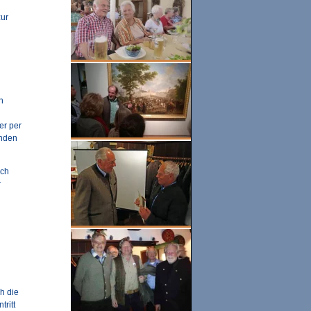
zur
n
er per
anden
ach
r
h die
tritt