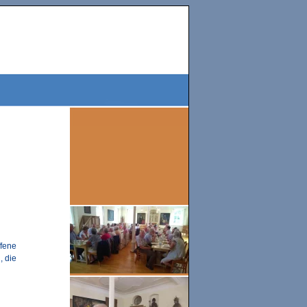
ffene
, die