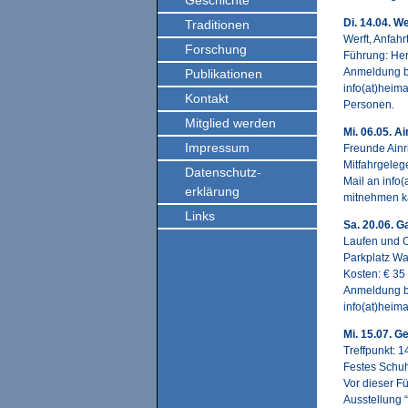
Geschichte
Di. 14.04. W
Traditionen
Werft, Anfah
Forschung
Führung: Her
Anmeldung be
Publikationen
info(at)heim
Kontakt
Personen.
Mitglied werden
Mi. 06.05. A
Impressum
Freunde Ainr
Mitfahrgeleg
Datenschutz-
Mail an info
erklärung
mitnehmen k
Links
Sa. 20.06. 
Laufen und O
Parkplatz W
Kosten: € 35
Anmeldung be
info(at)heim
Mi. 15.07. 
Treffpunkt: 
Festes Schuh
Vor dieser F
Ausstellung “