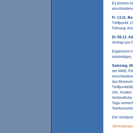
Es können bi
anschließend
Fr. 13.11. B
Treffpunkt: 
Führung: And
Di. 08.12. 
Vortrag von 
Ergänzend m
ankündigen, 
Samstag, 26
der Welt). Fü
verschieden
das Museum 
Treffpunkt/A
Uhr, Kosten: 
Verbindliche
Tage vorher!
Telefonnumme
Der Vorstand 
Jahresprog