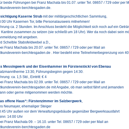
r beide Führungen bei Franz Machata bis 01.07. unter Tel. 08657 / 729 oder per 
atkundeverein-berchtesgaden.de.
esichtigung Kaserne Strub
mit der militärgeschichtlichen Sammlung,
14:00 Uhr Kasernen Tor, bitte Personalausweis mitnehmen!
hrung ca. 2 Stunden. Im Anschluss besteht die Möglichkeit sich noch auf ein Geträ
er Kantine zusammen zu setzen (sie schließt um 18 Uhr). Wer da noch dabei sein m
r Anmeldung mit angeben.
d Schelble Stabsfeldwebel a.D.,
i Franz Machata bis 20.07. unter Tel. 08657 / 729 oder per Mail an
atkundeverein-berchtesgaden.de . Hier besteht eine Teilnehmerbegrenzung von 40
Das Messingwerk und der Eisenhammer im Fürstenstöckl von Ebenau
 Watzmanntherme 13:30, Führungsbeginn gegen 14:30.
ung: ca. 1,5 Std., Eintritt: € 4
i Franz Machata bis 02.09. unter Tel. 08657 / 729 oder per Mail an
atkundeverein-berchtesgaden.de mit Angabe, ob man selbst fährt und jemanden
ann oder gerne mitgenommen werden möchte.
„Das offene Haus“: Fürstenzimmer im Salzbergwerk
,
ns Neumayer, ehemaliger Steiger
 13:45 Uhr außen vor dem Verwaltungsgebäude gegenüber Bergwerksausfahrt
inn: 14:00 Uhr
i Franz Machata 09. – 16.10. unter Tel. 08657 / 729 oder per Mail an
atkundeverein-berchtesgaden.de