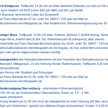
erft Königssee
, Treffpunkt: 14:30 Uhr am Alten Bahnhof (Ostseite) von dort zu Fuß 
rt auch möglich mit RVO Linien 840 (ab HBF) und 841 (ab Markt)
r Brandner, technischer Leiter der Bootswerft
i Franz Machata bis 07.04. unter Tel. 08657 / 729 oder per Mail an
atkundeverein-berchtesgaden.de Hier besteht eine Teilnehmerbegrenzung von 30
inringer Moos
, Treffpunkt: 15:00 Uhr Altes Torfwerk, Mühlreit 3, 83404 Ainring, Verei
inger Moos, Anfahrt über B 304. Die Teilnehmerzahl ist unbegrenzt, aber zwecks
enheit bitte bei Franz Machata Bescheid geben bis 29.04. unter Tel. 08657 / 729 od
(at)heimatkundeverein-berchtesgaden.de mit Angabe, ob man selbst fährt und jem
ann oder gerne mitgenommen werden möchte.
Ganztagesfahrt
des Heimatkundevereins mit den Freunden des Heimatmuseums n
berndorf, Mittagessen, 15 Uhr Führung Kloster Raitenhaslach, Treffpunkt: 8:30 Uh
atzmanntherme
 pro Person inkl. Busfahrt und Führungen
i Franz Machata bis 01.06. unter Tel. 08657 / 729 oder per Mail an
atkundeverein-berchtesgaden.de
Geländerundgang Obersalzberg
– ehemaliges Führersperrgebiet.
14:00 Uhr vor der Dokumentation Obersalzberg. Dauer ca. 1,5 – 2 Std.
werk erforderlich
ührung besteht um 12:00 Uhr noch die Gelegenheit an einer Führung (90 Min.) durc
Idyll und Verbrechen “ geleitet von Mathias Irlinger teilzunehmen. Kosten: € 4,50 Ein