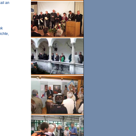
Mail an
nk
öchte,