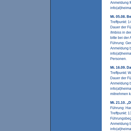
Anmeldung fü
info(at)heim
Mi. 05.08. B
Treffpunkt: 
Dauer der Fü
/Imbiss in d
bitte bei de
Führung: Ger
Anmeldung be
info(at)heim
Personen.
Mi. 16.09. 
Treffpunkt:
Dauer der Führ
Anmeldung be
info(at)heim
mitnehmen k
Mi. 21.10. 
Führung: Ha
Treffpunkt:
Führungsbeg
Anmeldung be
info(at)heim