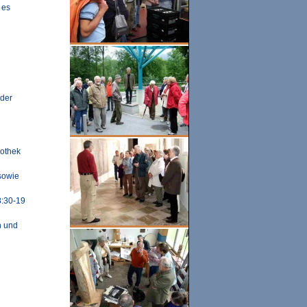
 es
lder
iothek
sowie
8:30-19
n und