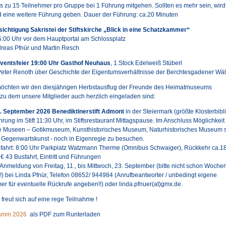
s zu 15 Teilnehmer pro Gruppe bei 1 Führung mitgehen. Sollten es mehr sein, wird
 eine weitere Führung geben. Dauer der Führung: ca.20 Minuten
esichtigung Sakristei der Stiftskirche „Blick in eine Schatzkammer“
15:00 Uhr vor dem Hauptportal am Schlossplatz
reas Pfnür und Martin Resch
Adventsfeier 19:00 Uhr Gasthof Neuhaus
, 1.Stock Edelweiß Stüberl
Peter Renoth über Geschichte der Eigentumsverhältnisse der Berchtesgadener Wä
öchten wir den diesjährigen Herbstausflug der Freunde des Heimatmuseums
zu dem unsere Mitglieder auch herzlich eingeladen sind:
. September 2026 Benediktinerstift Admont
in der Steiermark (größte Klosterbibl
hrung im Stift 11:30 Uhr, im Stiftsrestaurant Mittagspause. Im Anschluss Möglichkeit
e Museen – Gotikmuseum, Kunsthistorisches Museum, Naturhistorisches Museum 
Gegenwartskunst - noch in Eigenregie zu besuchen.
bfahrt: 8:00 Uhr Parkplatz Watzmann Therme (Omnibus Schwaiger), Rückkehr ca.1
€ 43 Busfahrt, Eintritt und Führungen
 Anmeldung von Freitag, 11., bis Mittwoch, 23. September (bitte nicht schon Woche
!!) bei Linda Pfnür, Telefon 08652/ 944984 (Anrufbeantworter / unbedingt eigene
r für eventuelle Rückrufe angeben!!) oder linda.pfnuer(at)gmx.de.
freut sich auf eine rege Teilnahme !
ramm 2026
als PDF zum Runterladen