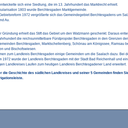
entwickelte sich eine Siedlung, die im 13. Jahrhundert das Marktrecht erhielt.
kularisation 1803 wurde Berchtesgaden Marktgemeinde.
Gebietsreform 1972 vergrößerte sich das Gemeindegebiet Berchtesgadens um Sal
nd Au.
r Gründung erhielt das Stift das Gebiet um den Watzmann geschenkt. Daraus entwi
Jahrhundert die reichsunmittelbare Fürstpropstei Berchtesgaden in den Grenzen der
Gemeinden Berchtesgaden, Marktschellenberg, Schönau am Königssee, Ramsau b
en und Bischofswiesen.
amen zum Landkreis Berchtesgaden einige Gemeinden um die Saalach dazu. Bei d
m 1972 wurde der Landkreis Berchtesgaden mit der Stadt Bad Reichenhall und ein
en Landkreises Laufen zum heutigen Landkreis Berchtesgadener Land erweitert.
r die Geschichte des südlichen Landkreises und seiner 5 Gemeinden finden Si
igationsleiste.