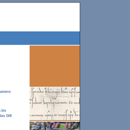
 namens
 bis
as Stift