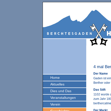
4 mal Be
Der Name
Home
Gaden ist e
Berther oder
Aktuelles
Das Stift
Dies und Das
1102 wurde a
Veranstaltungen
zum Jahr 180
berthercatme
Verein
Der Markt