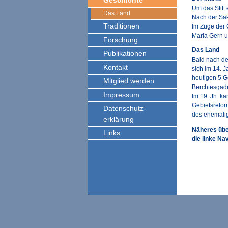
Geschichte
Um das Stift 
Das Land
Nach der Sä
Traditionen
Im Zuge der 
Maria Gern u
Forschung
Das Land
Publikationen
Bald nach de
Kontakt
sich im 14. 
heutigen 5 
Mitglied werden
Berchtesgad
Impressum
Im 19. Jh. k
Gebietsrefor
Datenschutz-
des ehemalig
erklärung
Näheres übe
Links
die linke Nav