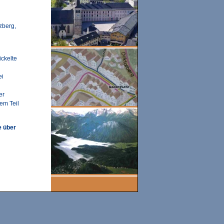
zberg,
ckelte
ei
er
em Teil
e über