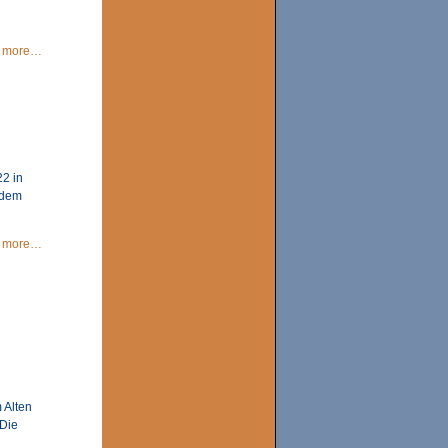
more…
22 in
 dem
more…
 Alten
 Die