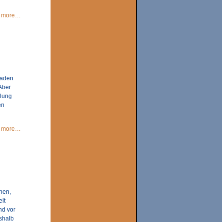
more…
gaden
 Aber
llung
en
more…
hen,
it
nd vor
shalb