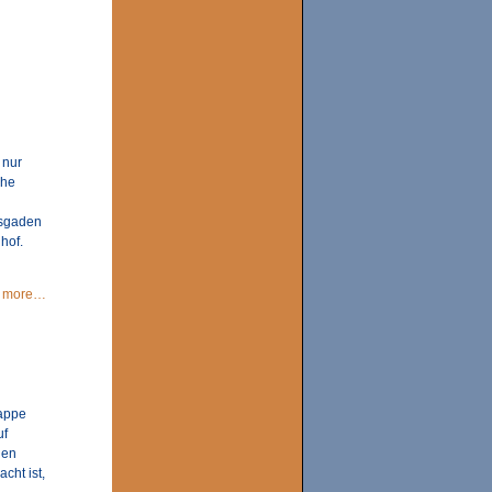
 nur
che
esgaden
hof.
more…
nappe
uf
gen
cht ist,