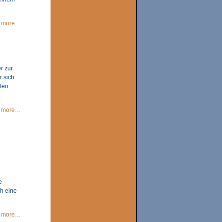
more…
r zur
r sich
ten
more…
e
ch eine
more…