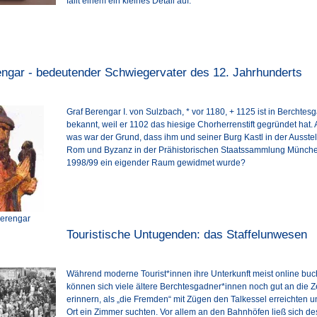
fällt einem ein kleines Detail auf.
engar - bedeutender Schwiegervater des 12. Jahrhunderts
Graf Berengar I. von Sulzbach, * vor 1180, + 1125 ist in Berchtes
bekannt, weil er 1102 das hiesige Chorherrenstift gegründet hat.
was war der Grund, dass ihm und seiner Burg Kastl in der Ausste
Rom und Byzanz in der Prähistorischen Staatssammlung Münch
1998/99 ein eigender Raum gewidmet wurde?
Berengar
Touristische Untugenden: das Staffelunwesen
Während moderne Tourist*innen ihre Unterkunft meist online buc
können sich viele ältere Berchtesgadner*innen noch gut an die Ze
erinnern, als „die Fremden“ mit Zügen den Talkessel erreichten u
Ort ein Zimmer suchten. Vor allem an den Bahnhöfen ließ sich de