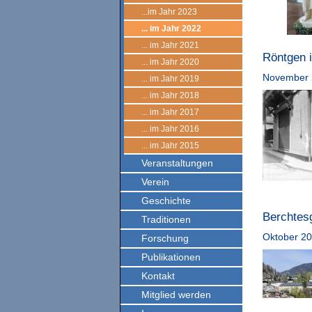
...im Jahr 2023
... im Jahr 2022
... im Jahr 2021
Röntgen 
... im Jahr 2020
November 
... im Jahr 2019
... im Jahr 2018
... im Jahr 2017
... im Jahr 2016
... im Jahr 2015
Veranstaltungen
Verein
Geschichte
Berchtes
Traditionen
Oktober 2
Forschung
Publikationen
Kontakt
Mitglied werden