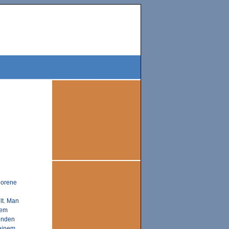
rlorene
lt. Man
dem
enden
einem