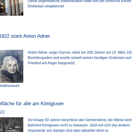
Diese ungemütliche Badesituation hatte ihm der römische Kaiser
Diokletian eingebrockt.
1822 starb Anton Adner
Anton Adner, vulgo Dannei, starb vor 200 Jahren am 15. März 18
Berchtesgaden und wurde unweit seines heutigen Grabmals auf
Friedhof am Anger beigesetzt.
eimatmuseum
fläche für alle am Königssee
022
Vor knapp 50 Jahren beschloss der Gemeinderat, die Wiese beim
Bahnhof Königssee nicht zu bebauen. Jetzt soll sich das ändern.
Argumente von damals sind aber aktueller denn je.