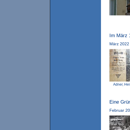
Im März 
März 2022
Adner, H
Eine Grün
Februar 2