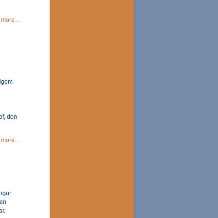
more…
tigem
of, den
more…
igur
hen
ar.