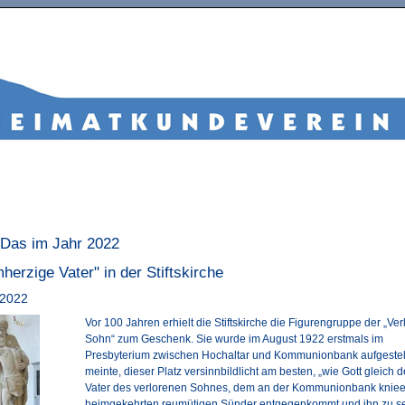
 Das im Jahr 2022
herzige Vater" in der Stiftskirche
2022
Vor 100 Jahren erhielt die Stiftskirche die Figurengruppe der „Ve
Sohn“ zum Geschenk. Sie wurde im August 1922 erstmals im
Presbyterium zwischen Hochaltar und Kommunionbank aufgestel
meinte, dieser Platz versinnbildlicht am besten, „wie Gott gleich 
Vater des verlorenen Sohnes, dem an der Kommunionbank knie
heimgekehrten reumütigen Sünder entgegenkommt und ihn zu s