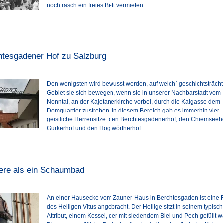
noch rasch ein freies Bett vermieten.
htesgadener Hof zu Salzburg
Den wenigsten wird bewusst werden, auf welch` geschichtsträch
Gebiet sie sich bewegen, wenn sie in unserer Nachbarstadt vom
Nonntal, an der Kajetanerkirche vorbei, durch die Kaigasse dem
Domquartier zustreben. In diesem Bereich gab es immerhin vier
geistliche Herrensitze: den Berchtesgadenerhof, den Chiemseeh
Gurkerhof und den Höglwörtherhof.
dere als ein Schaumbad
An einer Hausecke vom Zauner-Haus in Berchtesgaden ist eine F
des Heiligen Vitus angebracht. Der Heilige sitzt in seinem typisc
Attribut, einem Kessel, der mit siedendem Blei und Pech gefüllt w