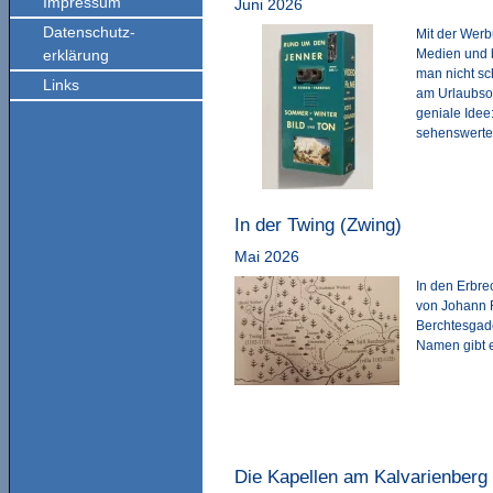
Impressum
Juni 2026
Datenschutz-
Mit der Werb
erklärung
Medien und b
man nicht sc
Links
am Urlaubsor
geniale Idee
sehenswerte
In der Twing (Zwing)
Mai 2026
In den Erbre
von Johann F
Berchtesgade
Namen gibt 
Die Kapellen am Kalvarienberg