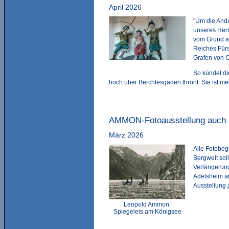
April 2026
"Um die And
unseres Herr
vom Grund au
Reiches Fürs
Grafen von C
So kündet di
hoch über Berchtesgaden thront. Sie ist meh
AMMON-Fotoausstellung auch 
März 2026
Alle Fotobe
Bergwelt sol
Verlängerun
Adelsheim a
Ausstellung 
Leopold Ammon:
Spiegeleis am Königsee