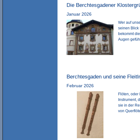
Die Berchtesgadener Klostergr
Januar 2026
Wer auf unse
seinen Blick
bekommt die
Augen geführ
Berchtesgaden und seine Fleitl
Februar 2026
Flöten, oder 
Instrument, 
sie in der R
von Querflöt