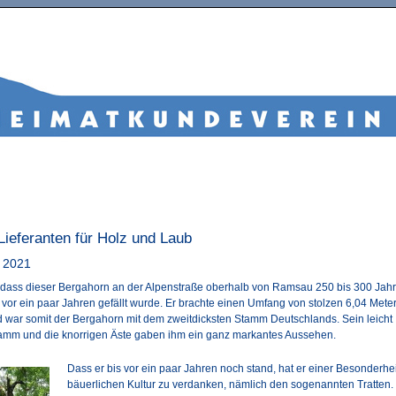
 Lieferanten für Holz und Laub
 2021
 dass dieser Bergahorn an der Alpenstraße oberhalb von Ramsau 250 bis 300 Jahr
r vor ein paar Jahren gefällt wurde. Er brachte einen Umfang von stolzen 6,04 Mete
 war somit der Bergahorn mit dem zweitdicksten Stamm Deutschlands. Sein leicht
amm und die knorrigen Äste gaben ihm ein ganz markantes Aussehen.
Dass er bis vor ein paar Jahren noch stand, hat er einer Besonderhei
bäuerlichen Kultur zu verdanken, nämlich den sogenannten Tratten. 