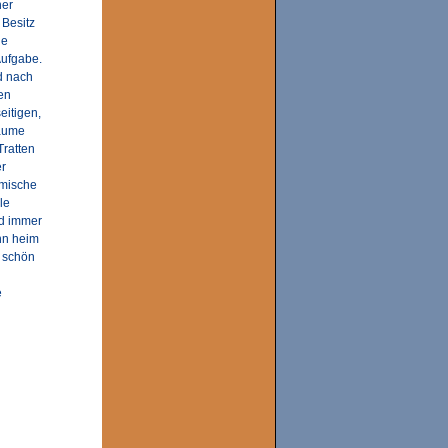
ner
 Besitz
he
Aufgabe.
nd nach
en
eitigen,
Bäume
Tratten
er
imische
le
nd immer
nn heim
s schön
e