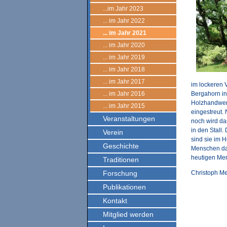
...im Jahr 2023
... im Jahr 2022
... im Jahr 2021
... im Jahr 2020
... im Jahr 2019
... im Jahr 2018
... im Jahr 2017
im lockeren 
... im Jahr 2016
Bergahorn in
Holzhandwerk
... im Jahr 2015
eingestreut.
Veranstaltungen
noch wird da
in den Stall
Verein
sind sie im 
Geschichte
Menschen dam
heutigen Mens
Traditionen
Forschung
Christoph Me
Publikationen
Kontakt
Mitglied werden