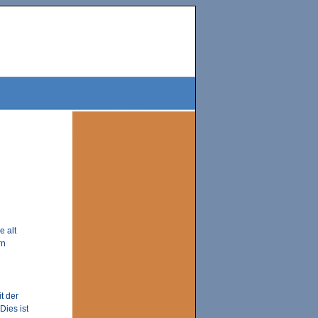
e alt
rn
t der
Dies ist