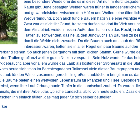
eine besondere Weideform die es in dieser Art nur im Berchtesgade
Raum gibt. Jene besagten Weiden waren früher in landesherrlichem
und gewährleisteten zwischen den Höfen und Weilern eine öffentlic
Wegverbindung. Doch auch für die Bauern hatten sie eine wichtige 
Zwar war es nicht ihr Grund, trotzdem durften sie dort ihr Vieh vor u
dem Almabtrieb weiden lassen. Außerdem hatten sie das Recht, in d
Tratten zu schwenden, das heißt, den Jungwuchs an Bäumen zu bes
damit die Weide nicht zuwuchs. Da die Bauern auch am Laub der 
interessiert waren, ließen sie in aller Regel ein paar Bäume auf den 
Verband stehen. So auch jenen Bergahorn mit dem dicken Stamm. Gerne wurde d
 den Tratten gepflanzt weil er guten Nutzen versprach. Sein Holz wurde für das he
 gebraucht, aber vor allem wurde das Laub als kostenloser Strohersatz in die Stäl
 Noch heute sieht man im Berchtesgadener Talkessel viele dieser Baumgruppen u
s Laub für den Winter zusammengerecht. In großen Laubtüchern bringt man es da
. Die Bäume bieten einen wertvollen Lebensraum für Pflanzen und Tiere. Besonder
Herbst, wenn ihre Laubfärbung bunte Tupfer in die Landschaft zaubert. Es waren die
als, die mit ihrer Arbeit das typische Landschaftsbild von heute schufen. Dass di
chen ihn einfach fällten, das mag jeder für sich selber beurteilen.
rker