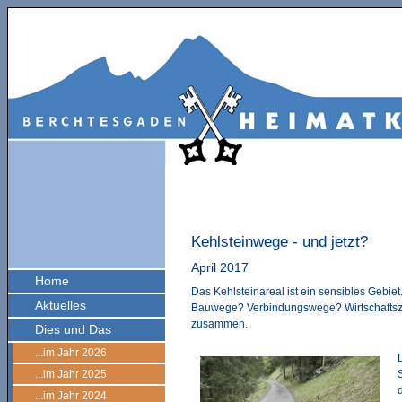
Kehlsteinwege - und jetzt?
April 2017
Home
Das Kehlsteinareal ist ein sensibles Gebie
Aktuelles
Bauwege? Verbindungswege? Wirtschaftszw
zusammen.
Dies und Das
...im Jahr 2026
...im Jahr 2025
...im Jahr 2024