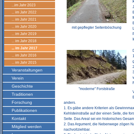
...im Jahr 2023
... im Jahr 2022
... im Jahr 2021
... im Jahr 2020
mit gepflegter Seitenböschung
... im Jahr 2019
... im Jahr 2018
... im Jahr 2017
... im Jahr 2016
... im Jahr 2015
Veranstaltungen
Verein
Geschichte
"moderne" Forststraße
Traditionen
Forschung
anders.
1. Es gäbe andere Kriterien als Gewinnmaxi
Publikationen
Kehlsteinstraße auf der einen Seite, die f
Kontakt
Seite. Das Areal sei ein historisches Gesam
2. Das Argument, die Nebenwege zögen Nazis
Mitglied werden
nachvollziehbar.