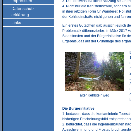
Impressum
3. Die forstwirtschaftliche Nutzung sei aner
4. Nicht nur die Kehlsteinstraße, sondern a
Datenschutz-
in ihrer jetzigen Form für Wanderer, Rollst
erklärung
der Kehlsteinstraße nicht gehen und fahren
Links
Ein erstes Gutachten gab ausschließlich de
Problematik differenzierter. Im März 2017
Staatsforsten und der Bürgerinitiative für
Ergebnis, das auf der Grundlage des ergän
alter Kehlsteinweg
Die Bürgerinitiative
1. bedauert, dass die kontaminierte Teersch
bisherigen Erscheinungsbild entsprechen 
2. befürchtet, dass die Ingenieurbauten n
Ausschwemmung und Frostaufbruch zerstör