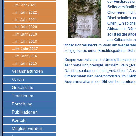
der Fürstpropste
...im Jahr 2023
Selbstverständli
... im Jahr 2022
Chorherren nicht
Bibel heimlich u
... im Jahr 2021
Orten. Ein solche
... im Jahr 2020
Abtswald in Dürr
... im Jahr 2019
so ist es der and
am Kälberstein z
... im Jahr 2018
findet sich versteckt im Wald am Wegesran
... im Jahr 2017
selig gesprochenen Berchtesgadener Sohn
... im Jahr 2016
Kaspar war zuhause im Unterkälbersteinleh
... im Jahr 2015
sehr nahe und predigte, auf dem Stein („Pa
Veranstaltungen
Nachbarsbuben und hielt „Andachten“. Aus 
Ordensmann der Redemptoristen. Im Oktobe
Verein
Augustinusaltar in der Stiftskirche übertrage
Geschichte
Traditionen
Forschung
Publikationen
Kontakt
Mitglied werden