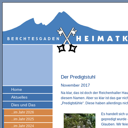
Der Predigtstuhl
November 2017
Home
Na klar, das ist doch der Reichenhaller Ha
Aktuelles
diesem Namen. Aber so klar ist das gar nic
„Predigtstühle“. Diese haben allerdings nic
Dies und Das
...im Jahr 2026
Es handelt sich u
...im Jahr 2025
gepredigt wurde 
Glauben. Wir fei
...im Jahr 2024