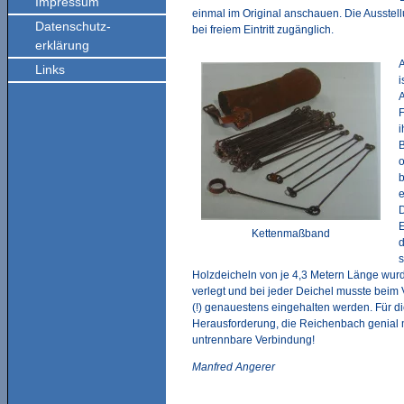
Impressum
einmal im Original anschauen. Die Ausstellu
Datenschutz-
bei freiem Eintritt zugänglich.
erklärung
A
Links
i
A
F
i
B
o
e
D
E
Kettenmaßband
d
s
Holzdeicheln von je 4,3 Metern Länge wur
verlegt und bei jeder Deichel musste beim 
(!) genauestens eingehalten werden. Für d
Herausforderung, die Reichenbach genial 
untrennbare Verbindung!
Manfred Angerer