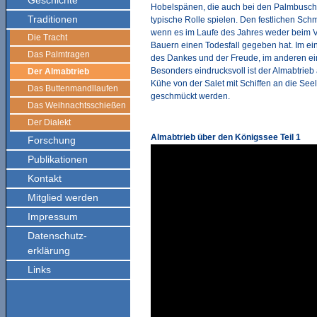
Geschichte
Hobelspänen, die auch bei den Palmbusch
Traditionen
typische Rolle spielen. Den festlichen Schm
wenn es im Laufe des Jahres weder beim V
Die Tracht
Bauern einen Todesfall gegeben hat. Im ein
Das Palmtragen
des Dankes und der Freude, im anderen e
Besonders eindrucksvoll ist der Almabtrie
Der Almabtrieb
Kühe von der Salet mit Schiffen an die See
Das Buttenmandllaufen
geschmückt werden.
Das Weihnachtsschießen
Der Dialekt
Almabtrieb über den Königssee Teil 1
Forschung
Publikationen
Kontakt
Mitglied werden
Impressum
Datenschutz-
erklärung
Links